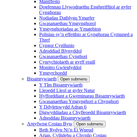
Maniffesto
Dogfennau Llywodraethu Enghreifftiol ar gyfer
Cynghorau
Nodiadau Datblygu Ymarfer
Gwasanaethau Ymgynghorol
Ymgynghoriadau ac Ymatebion
Polisïau sy’n effeithio ar Gynghorau Cymuned a
Thref
Cyngor Cynllunio
Adroddiad Blynyddol
Gwasanaethau Cynghori
Cynrychiolaeth ar gyrff eraill
Monitro Gwleidyddol
Ymgyrchoedd
Bioamrywiaeth
Open submenu
Y Tîm Bioamrywiaeth
Lleoedd Lleol ar gyfer Natur
Hyfforddiant a Gweminarau Bioamrywiaeth
Gwasanaethau Ymgynghori a Chynghori
Y Ddyletswydd Adran 6
Digwyddiadau a Chyfleoedd Bioamrywiaeth
Adnoddau Bioamrywiaeth
Argyfwng Costau Byw
Open submenu
Beth Rydyn Ni’n Ei Wneud
Arian, Cyllidebu a Chynilo Costau