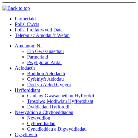
Partneriaid
Polisi Cwcis
Polisi Preifatrwydd Data
Telerau ac Amodau’r Wefan
Amdanom Ni
Ein Gwasanaethau
Partneriaid
Pwyllgorau Ardal
Aelodaeth
Buddion Aelodaeth
Cyfeirlyfr Aelodau
Dod yn Aelod Gyngor
Hyfforddiant
Canllaw Gwasanaethau Hyfforddi
Trosolwg Modiwlau Hyfforddiant
Dyddiadau Hyfforddi
Newyddion a Chyhoeddiadau
Newyddion
Cyhoeddiadau
Cynadleddau a Digwyddiadau
Cysylltwch