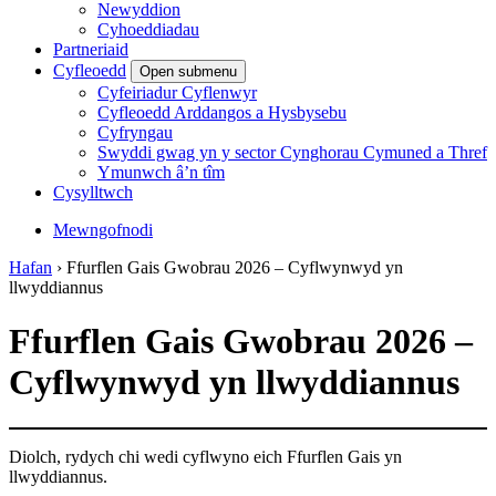
Newyddion
Cyhoeddiadau
Partneriaid
Cyfleoedd
Open submenu
Cyfeiriadur Cyflenwyr
Cyfleoedd Arddangos a Hysbysebu
Cyfryngau
Swyddi gwag yn y sector Cynghorau Cymuned a Thref
Ymunwch â’n tîm
Cysylltwch
Mewngofnodi
Hafan
›
Ffurflen Gais Gwobrau 2026 – Cyflwynwyd yn
llwyddiannus
Ffurflen Gais Gwobrau 2026 –
Cyflwynwyd yn llwyddiannus
Diolch, rydych chi wedi cyflwyno eich Ffurflen Gais yn
llwyddiannus.