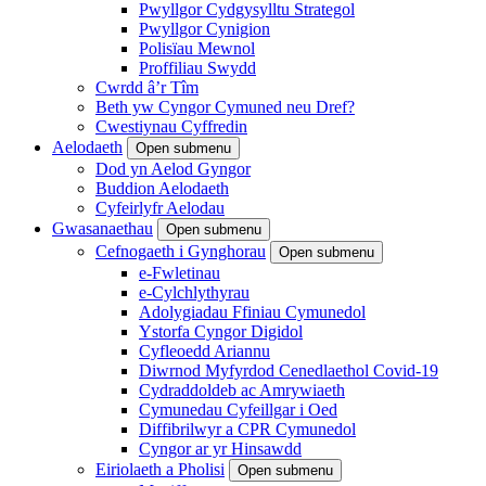
Pwyllgor Cydgysylltu Strategol
Pwyllgor Cynigion
Polisïau Mewnol
Proffiliau Swydd
Cwrdd â’r Tîm
Beth yw Cyngor Cymuned neu Dref?
Cwestiynau Cyffredin
Aelodaeth
Open submenu
Dod yn Aelod Gyngor
Buddion Aelodaeth
Cyfeirlyfr Aelodau
Gwasanaethau
Open submenu
Cefnogaeth i Gynghorau
Open submenu
e-Fwletinau
e-Cylchlythyrau
Adolygiadau Ffiniau Cymunedol
Ystorfa Cyngor Digidol
Cyfleoedd Ariannu
Diwrnod Myfyrdod Cenedlaethol Covid-19
Cydraddoldeb ac Amrywiaeth
Cymunedau Cyfeillgar i Oed
Diffibrilwyr a CPR Cymunedol
Cyngor ar yr Hinsawdd
Eiriolaeth a Pholisi
Open submenu