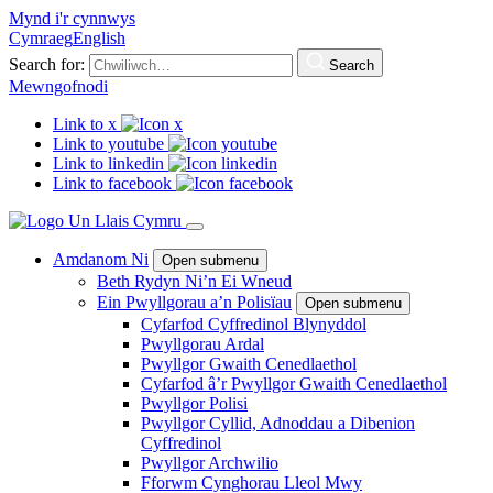
Mynd i'r cynnwys
Cymraeg
English
Search for:
Search
Mewngofnodi
Link to x
Link to youtube
Link to linkedin
Link to facebook
Amdanom Ni
Open submenu
Beth Rydyn Ni’n Ei Wneud
Ein Pwyllgorau a’n Polisïau
Open submenu
Cyfarfod Cyffredinol Blynyddol
Pwyllgorau Ardal
Pwyllgor Gwaith Cenedlaethol
Cyfarfod â’r Pwyllgor Gwaith Cenedlaethol
Pwyllgor Polisi
Pwyllgor Cyllid, Adnoddau a Dibenion
Cyffredinol
Pwyllgor Archwilio
Fforwm Cynghorau Lleol Mwy