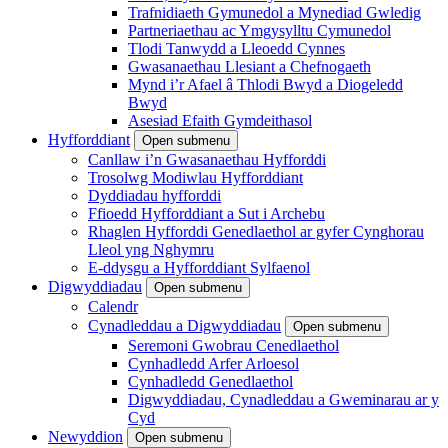
Trafnidiaeth Gymunedol a Mynediad Gwledig
Partneriaethau ac Ymgysylltu Cymunedol
Tlodi Tanwydd a Lleoedd Cynnes
Gwasanaethau Llesiant a Chefnogaeth
Mynd i’r Afael â Thlodi Bwyd a Diogeledd
Bwyd
Asesiad Efaith Gymdeithasol
Hyfforddiant
Open submenu
Canllaw i’n Gwasanaethau Hyfforddi
Trosolwg Modiwlau Hyfforddiant
Dyddiadau hyfforddi
Ffioedd Hyfforddiant a Sut i Archebu
Rhaglen Hyfforddi Genedlaethol ar gyfer Cynghorau
Lleol yng Nghymru
E-ddysgu a Hyfforddiant Sylfaenol
Digwyddiadau
Open submenu
Calendr
Cynadleddau a Digwyddiadau
Open submenu
Seremoni Gwobrau Cenedlaethol
Cynhadledd Arfer Arloesol
Cynhadledd Genedlaethol
Digwyddiadau, Cynadleddau a Gweminarau ar y
Cyd
Newyddion
Open submenu