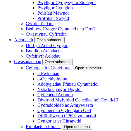
Pwyllgor Cydgysylltu Strategol
Pwyllgor Cynigion
Polisïau Mewnol
Proffiliau Swydd
Cwrdd â’r Tîm
Beth yw Cyngor Cymuned neu Dref?
Cwestiynau Cyffredin
Aelodaeth
Open submenu
Dod yn Aelod Gyngor
Buddion Aelodaeth
Cyfeirlyfr Aelodau
Gwasanaethau
Open submenu
Cefnogaeth i Gynghorau
Open submenu
e-Fwletinau
e-Cylchlythyrau
Adolygiadau Ffiniau Cymunedol
Ystorfa Cyngor Digidol
Cyfleoedd Ariannu
Diwrnod Myfyrdod Cenedlaethol Covid-19
Cydraddoldeb ac Amrywiaeth
Cymunedau Cyfeillgar i Oed
Diffibrilwyr a CPR Cymunedol
Cyngor ar yr Hinsawdd
Eiriolaeth a Pholisi
Open submenu