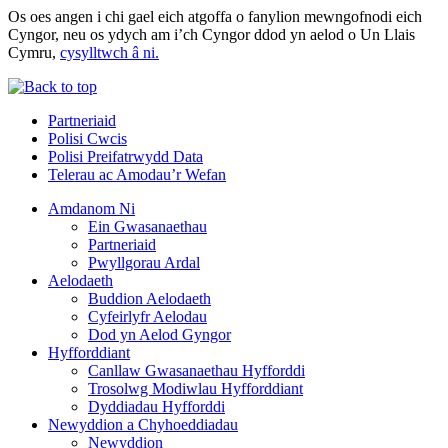
Os oes angen i chi gael eich atgoffa o fanylion mewngofnodi eich
Cyngor, neu os ydych am i’ch Cyngor ddod yn aelod o Un Llais
Cymru,
cysylltwch â ni.
Partneriaid
Polisi Cwcis
Polisi Preifatrwydd Data
Telerau ac Amodau’r Wefan
Amdanom Ni
Ein Gwasanaethau
Partneriaid
Pwyllgorau Ardal
Aelodaeth
Buddion Aelodaeth
Cyfeirlyfr Aelodau
Dod yn Aelod Gyngor
Hyfforddiant
Canllaw Gwasanaethau Hyfforddi
Trosolwg Modiwlau Hyfforddiant
Dyddiadau Hyfforddi
Newyddion a Chyhoeddiadau
Newyddion