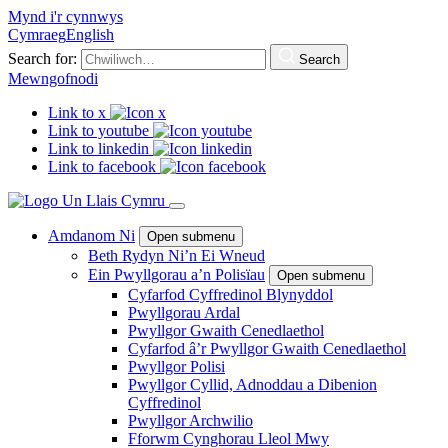
Mynd i'r cynnwys
Cymraeg
English
Search for:
Search
Mewngofnodi
Link to x
Link to youtube
Link to linkedin
Link to facebook
Amdanom Ni
Open submenu
Beth Rydyn Ni’n Ei Wneud
Ein Pwyllgorau a’n Polisïau
Open submenu
Cyfarfod Cyffredinol Blynyddol
Pwyllgorau Ardal
Pwyllgor Gwaith Cenedlaethol
Cyfarfod â’r Pwyllgor Gwaith Cenedlaethol
Pwyllgor Polisi
Pwyllgor Cyllid, Adnoddau a Dibenion
Cyffredinol
Pwyllgor Archwilio
Fforwm Cynghorau Lleol Mwy