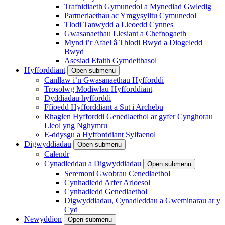
Trafnidiaeth Gymunedol a Mynediad Gwledig
Partneriaethau ac Ymgysylltu Cymunedol
Tlodi Tanwydd a Lleoedd Cynnes
Gwasanaethau Llesiant a Chefnogaeth
Mynd i’r Afael â Thlodi Bwyd a Diogeledd
Bwyd
Asesiad Efaith Gymdeithasol
Hyfforddiant
Open submenu
Canllaw i’n Gwasanaethau Hyfforddi
Trosolwg Modiwlau Hyfforddiant
Dyddiadau hyfforddi
Ffioedd Hyfforddiant a Sut i Archebu
Rhaglen Hyfforddi Genedlaethol ar gyfer Cynghorau
Lleol yng Nghymru
E-ddysgu a Hyfforddiant Sylfaenol
Digwyddiadau
Open submenu
Calendr
Cynadleddau a Digwyddiadau
Open submenu
Seremoni Gwobrau Cenedlaethol
Cynhadledd Arfer Arloesol
Cynhadledd Genedlaethol
Digwyddiadau, Cynadleddau a Gweminarau ar y
Cyd
Newyddion
Open submenu