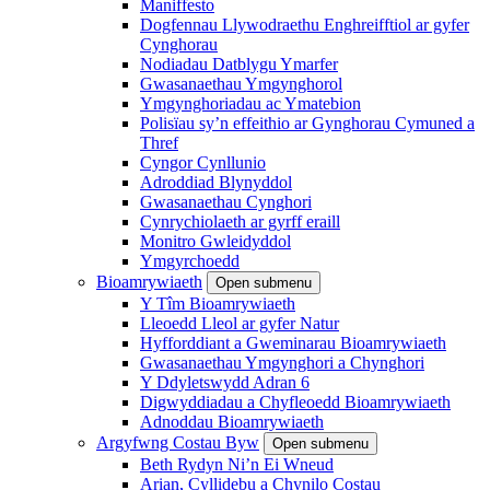
Maniffesto
Dogfennau Llywodraethu Enghreifftiol ar gyfer
Cynghorau
Nodiadau Datblygu Ymarfer
Gwasanaethau Ymgynghorol
Ymgynghoriadau ac Ymatebion
Polisïau sy’n effeithio ar Gynghorau Cymuned a
Thref
Cyngor Cynllunio
Adroddiad Blynyddol
Gwasanaethau Cynghori
Cynrychiolaeth ar gyrff eraill
Monitro Gwleidyddol
Ymgyrchoedd
Bioamrywiaeth
Open submenu
Y Tîm Bioamrywiaeth
Lleoedd Lleol ar gyfer Natur
Hyfforddiant a Gweminarau Bioamrywiaeth
Gwasanaethau Ymgynghori a Chynghori
Y Ddyletswydd Adran 6
Digwyddiadau a Chyfleoedd Bioamrywiaeth
Adnoddau Bioamrywiaeth
Argyfwng Costau Byw
Open submenu
Beth Rydyn Ni’n Ei Wneud
Arian, Cyllidebu a Chynilo Costau