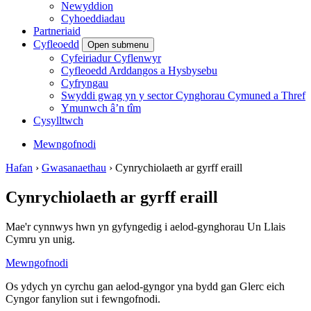
Newyddion
Cyhoeddiadau
Partneriaid
Cyfleoedd
Open submenu
Cyfeiriadur Cyflenwyr
Cyfleoedd Arddangos a Hysbysebu
Cyfryngau
Swyddi gwag yn y sector Cynghorau Cymuned a Thref
Ymunwch â’n tîm
Cysylltwch
Mewngofnodi
Hafan
›
Gwasanaethau
›
Cynrychiolaeth ar gyrff eraill
Cynrychiolaeth ar gyrff eraill
Mae'r cynnwys hwn yn gyfyngedig i aelod-gynghorau Un Llais
Cymru yn unig.
Mewngofnodi
Os ydych yn cyrchu gan aelod-gyngor yna bydd gan Glerc eich
Cyngor fanylion sut i fewngofnodi.