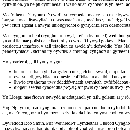
cyfreithlon, yn helpu cymunedau i wario arian cyhoeddus yn iawn, ac 
Mae’r thema, ‘Grymuso Newid’, yn cyrraedd ar adeg pan mae bywyd 
bwysau; mae disgwyliadau o wasanaethau cyhoeddus yn uchel; gall ym
yw’r ffurf agosaf a mwyaf uniongyrchol o gynrychiolaeth ddemocratai
Mae cynghorau lleol (cynghorau plwyf, tref a chymuned) wedi bod yn
yn aml lle mae polisi cenedlaethol yn cwrdd â bywyd go iawn. Maent 
prosiectau ymarferol y gall trigolion eu gweld a’u defnyddio. Yng 
penderfyniadau, sicrhau tryloywder, a chefnogi cynghorau i gyflawni 
Yn ymarferol, gall hynny olygu:
helpu i sicrhau cyllid ar gyfer parc sglefrio newydd, darparia
cydlynu digwyddiadau dinesig, coffâdiadau a dathliadau cymu
llywio cynghorau trwy ddeddfwriaeth gymhleth, cyfrifoldebau c
diogelu asedau cyhoeddus pwysig a’r pwrs cyhoeddus trwy lywo
Yn Lloegr, mae ffocws newydd ar ddatganoli yn taflu goleuni ar y rô
Yng Nghymru, mae cynghorau cymuned yn parhau i lunio dyfodol lleo
da, mae’r cynghorau hyn mewn sefyllfa dda i fod yn ymatebol, yn wyd
Dywedodd Rob Smith, Prif Weithredwr Cymdeithas Clercod Cynghora
maes chwarae, sicrhau grant, dod â phobl ynghyd – mae bron bob ams