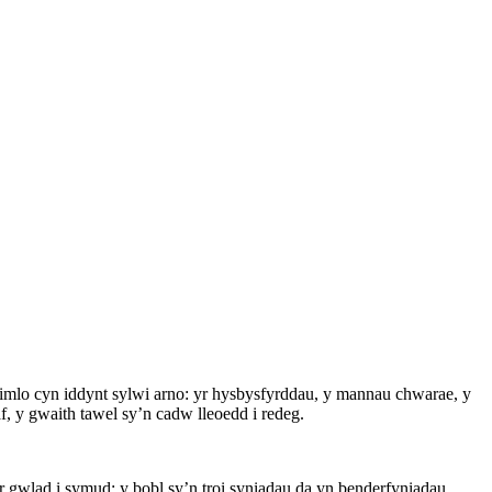
eimlo cyn iddynt sylwi arno: yr hysbysfyrddau, y mannau chwarae, y
f, y gwaith tawel sy’n cadw lleoedd i redeg.
 gwlad i symud: y bobl sy’n troi syniadau da yn benderfyniadau