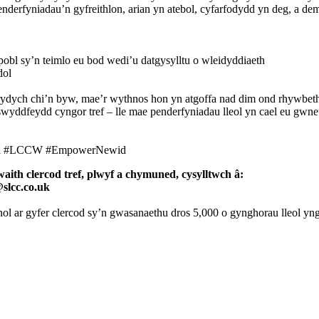
rfyniadau’n gyfreithlon, arian yn atebol, cyfarfodydd yn deg, a democ
obl sy’n teimlo eu bod wedi’u datgysylltu o wleidyddiaeth
dol
e rydych chi’n byw, mae’r wythnos hon yn atgoffa nad dim ond rhywbe
ddfeydd cyngor tref – lle mae penderfyniadau lleol yn cael eu gwneu
leol #LCCW #EmpowerNewid
th clercod tref, plwyf a chymuned, cysylltwch â:
slcc.co.uk
ol ar gyfer clercod sy’n gwasanaethu dros 5,000 o gynghorau lleol y