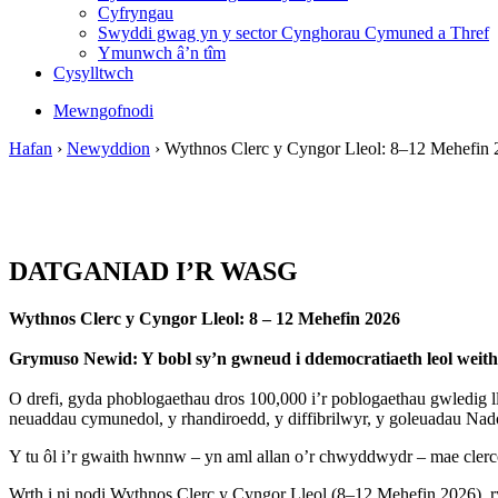
Cyfryngau
Swyddi gwag yn y sector Cynghorau Cymuned a Thref
Ymunwch â’n tîm
Cysylltwch
Mewngofnodi
Hafan
›
Newyddion
›
Wythnos Clerc y Cyngor Lleol: 8–12 Mehefin
DATGANIAD I’R WASG
Wythnos Clerc y Cyngor Lleol: 8 – 12 Mehefin 2026
Grymuso Newid: Y bobl sy’n gwneud i ddemocratiaeth leol wei
O drefi, gyda phoblogaethau dros 100,000 i’r poblogaethau gwledig l
neuaddau cymunedol, y rhandiroedd, y diffibrilwyr, y goleuadau Nadoli
Y tu ôl i’r gwaith hwnnw – yn aml allan o’r chwyddwydr – mae clerc
Wrth i ni nodi Wythnos Clerc y Cyngor Lleol (8–12 Mehefin 2026), r