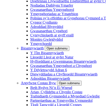
Dogfennau Llywodraethu Enghreifftiol ar gyfer 
Nodiadau Datblygu Ymarfer
Gwasanaethau Ymgynghorol
Ymgynghoriadau ac Ymatebion
Polisïau sy’n effeithio ar Gynghorau Cymuned a T
Cyngor Cynllunio
Adroddiad Blynyddol
Gwasanaethau Cynghori
Cynrychiolaeth ar gyrff eraill
Monitro Gwleidyddol
Ymgyrchoedd
Bioamrywiaeth
Open submenu
Y Tîm Bioamrywiaeth
Lleoedd Lleol ar gyfer Natur
Hyfforddiant a Gweminarau Bioamrywiaeth
Gwasanaethau Ymgynghori a Chynghori
Y Ddyletswydd Adran 6
Digwyddiadau a Chyfleoedd Bioamrywiaeth
Adnoddau Bioamrywiaeth
Argyfwng Costau Byw
Open submenu
Beth Rydyn Ni’n Ei Wneud
Arian, Cyllidebu a Chynilo Costau
Trafnidiaeth Gymunedol a Mynediad Gwledig
Partneriaethau ac Ymgysylltu Cymunedol
Tlodi Tanwydd a Lleoedd Cynnes