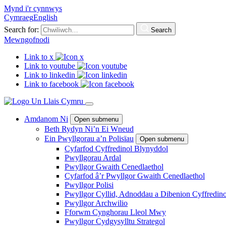
Mynd i'r cynnwys
Cymraeg
English
Search for:
Search
Mewngofnodi
Link to x
Link to youtube
Link to linkedin
Link to facebook
Amdanom Ni
Open submenu
Beth Rydyn Ni’n Ei Wneud
Ein Pwyllgorau a’n Polisïau
Open submenu
Cyfarfod Cyffredinol Blynyddol
Pwyllgorau Ardal
Pwyllgor Gwaith Cenedlaethol
Cyfarfod â’r Pwyllgor Gwaith Cenedlaethol
Pwyllgor Polisi
Pwyllgor Cyllid, Adnoddau a Dibenion Cyffredino
Pwyllgor Archwilio
Fforwm Cynghorau Lleol Mwy
Pwyllgor Cydgysylltu Strategol