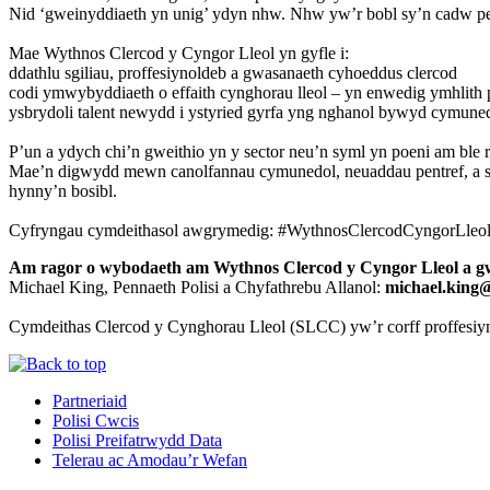
Nid ‘gweinyddiaeth yn unig’ ydyn nhw. Nhw yw’r bobl sy’n cadw pende
Mae Wythnos Clercod y Cyngor Lleol yn gyfle i:
ddathlu sgiliau, proffesiynoldeb a gwasanaeth cyhoeddus clercod
codi ymwybyddiaeth o effaith cynghorau lleol – yn enwedig ymhlith p
ysbrydoli talent newydd i ystyried gyrfa yng nghanol bywyd cymune
P’un a ydych chi’n gweithio yn y sector neu’n syml yn poeni am bl
Mae’n digwydd mewn canolfannau cymunedol, neuaddau pentref, a swy
hynny’n bosibl.
Cyfryngau cymdeithasol awgrymedig: #WythnosClercodCyngorL
Am ragor o wybodaeth am Wythnos Clercod y Cyngor Lleol a gwai
Michael King, Pennaeth Polisi a Chyfathrebu Allanol:
michael.king@
Cymdeithas Clercod y Cynghorau Lleol (SLCC) yw’r corff proffesiyn
Partneriaid
Polisi Cwcis
Polisi Preifatrwydd Data
Telerau ac Amodau’r Wefan