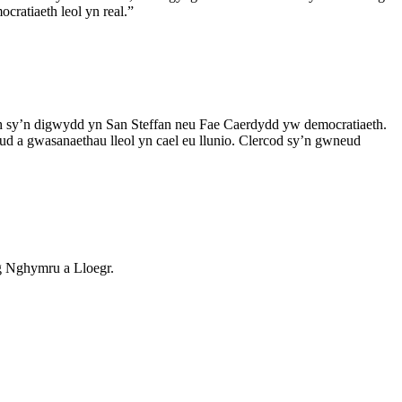
ratiaeth leol yn real.”
th sy’n digwydd yn San Steffan neu Fae Caerdydd yw democratiaeth.
d a gwasanaethau lleol yn cael eu llunio. Clercod sy’n gwneud
ng Nghymru a Lloegr.