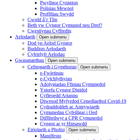
Pwyllgor Cynigion
Polisïau Mewnol
Proffiliau Swydd
Cwrdd â’r Tîm
Beth yw Cyngor Cymuned neu Dref?
Cwestiynau Cyffredin
Aelodaeth
Open submenu
Dod yn Aelod Gyngor
Buddion Aelodaeth
Cyfeirlyfr Aelodau
Gwasanaethau
Open submenu
Cefnogaeth i Gynghorau
Open submenu
e-Fwletinau
e-Cylchlythyrau
Adolygiadau Ffiniau Cymunedol
Ystorfa Cyngor Digidol
Cyfleoedd Ariannu
Diwrnod Myfyrdod Cenedlaethol Covid-19
Cydraddoldeb ac Amrywiaeth
Cymunedau Cyfeillgar i Oed
Diffibrilwyr a CPR Cymunedol
Cyngor ar yr Hinsawdd
Eiriolaeth a Pholisi
Open submenu
Maniffesto