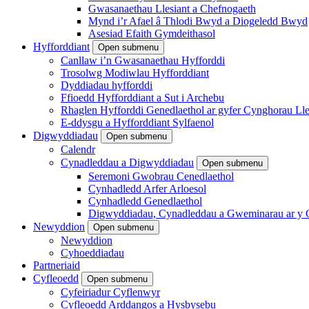
Gwasanaethau Llesiant a Chefnogaeth
Mynd i’r Afael â Thlodi Bwyd a Diogeledd Bwyd
Asesiad Efaith Gymdeithasol
Hyfforddiant
Open submenu
Canllaw i’n Gwasanaethau Hyfforddi
Trosolwg Modiwlau Hyfforddiant
Dyddiadau hyfforddi
Ffioedd Hyfforddiant a Sut i Archebu
Rhaglen Hyfforddi Genedlaethol ar gyfer Cynghorau L
E-ddysgu a Hyfforddiant Sylfaenol
Digwyddiadau
Open submenu
Calendr
Cynadleddau a Digwyddiadau
Open submenu
Seremoni Gwobrau Cenedlaethol
Cynhadledd Arfer Arloesol
Cynhadledd Genedlaethol
Digwyddiadau, Cynadleddau a Gweminarau ar y
Newyddion
Open submenu
Newyddion
Cyhoeddiadau
Partneriaid
Cyfleoedd
Open submenu
Cyfeiriadur Cyflenwyr
Cyfleoedd Arddangos a Hysbysebu