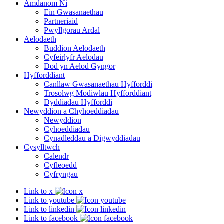
Amdanom Ni
Ein Gwasanaethau
Partneriaid
Pwyllgorau Ardal
Aelodaeth
Buddion Aelodaeth
Cyfeirlyfr Aelodau
Dod yn Aelod Gyngor
Hyfforddiant
Canllaw Gwasanaethau Hyfforddi
Trosolwg Modiwlau Hyfforddiant
Dyddiadau Hyfforddi
Newyddion a Chyhoeddiadau
Newyddion
Cyhoeddiadau
Cynadleddau a Digwyddiadau
Cysylltwch
Calendr
Cyfleoedd
Cyfryngau
Link to x
Link to youtube
Link to linkedin
Link to facebook