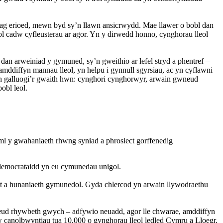
g erioed, mewn byd sy’n llawn ansicrwydd. Mae llawer o bobl dan
l cadw cyfleusterau ar agor. Yn y dirwedd honno, cynghorau lleol
an arweiniad y gymuned, sy’n gweithio ar lefel stryd a phentref –
mddiffyn mannau lleol, yn helpu i gynnull sgyrsiau, ac yn cyflawni
y’n galluogi’r gwaith hwn: cynghori cynghorwyr, arwain gwneud
obl leol.
aml y gwahaniaeth rhwng syniad a phrosiect gorffenedig
d democrataidd yn eu cymunedau unigol.
nt a hunaniaeth gymunedol. Gyda chlercod yn arwain llywodraethu
d rhywbeth gwych – adfywio neuadd, agor lle chwarae, amddiffyn
w canolbwyntiau tua 10,000 o gynghorau lleol ledled Cymru a Lloegr.