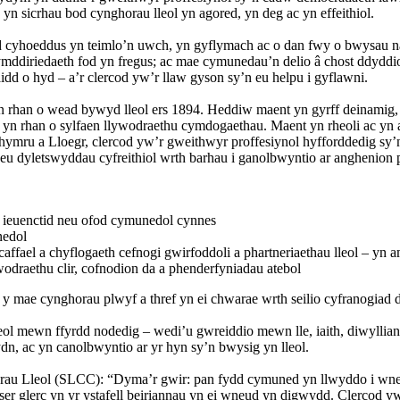
yn sicrhau bod cynghorau lleol yn agored, yn deg ac yn effeithiol.
cyhoeddus yn teimlo’n uwch, yn gyflymach ac o dan fwy o bwysau na
ddiriedaeth fod yn fregus; ac mae cymunedau’n delio â chost ddyddio
dd o hyd – a’r clercod yw’r llaw gyson sy’n eu helpu i gyflawni.
 rhan o wead bywyd lleol ers 1894. Heddiw maent yn gyrff deinamig, d
yn rhan o sylfaen llywodraethu cymdogaethau. Maent yn rheoli ac yn a
Nghymru a Lloegr, clercod yw’r gweithwyr proffesiynol hyfforddedig s
eu dyletswyddau cyfreithiol wrth barhau i ganolbwyntio ar anghenion p
eth ieuenctid neu ofod cymunedol cynnes
nedol
affael a chyflogaeth cefnogi gwirfoddoli a phartneriaethau lleol – yn 
draethu clir, cofnodion da a phenderfyniadau atebol
l y mae cynghorau plwyf a thref yn ei chwarae wrth seilio cyfranogia
l mewn ffyrdd nodedig – wedi’u gwreiddio mewn lle, iaith, diwyllia
n, ac yn canolbwyntio ar yr hyn sy’n bwysig yn lleol.
u Lleol (SLCC): “Dyma’r gwir: pan fydd cymuned yn llwyddo i wneu
er glerc yn yr ystafell beiriannau yn ei wneud yn digwydd. Clercod y