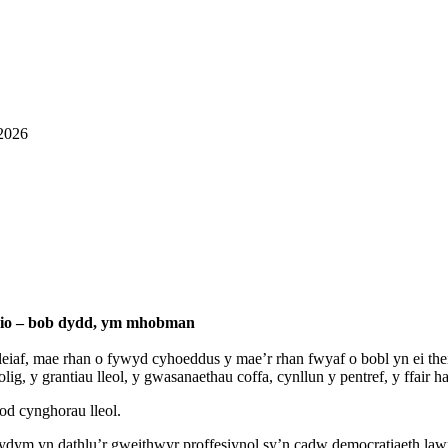
 2026
thio – bob dydd, ym mhobman
leiaf, mae rhan o fywyd cyhoeddus y mae’r rhan fwyaf o bobl yn ei th
g, y grantiau lleol, y gwasanaethau coffa, cynllun y pentref, y ffair ha
od cynghorau lleol.
ydym yn dathlu’r gweithwyr proffesiynol sy’n cadw democratiaeth lawr